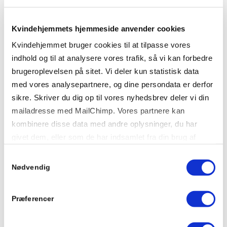
Kvindehjemmets hjemmeside anvender cookies
Kvindehjemmet bruger cookies til at tilpasse vores
indhold og til at analysere vores trafik, så vi kan forbedre
brugeroplevelsen på sitet. Vi deler kun statistisk data
med vores analysepartnere, og dine persondata er derfor
sikre. Skriver du dig op til vores nyhedsbrev deler vi din
mailadresse med MailChimp. Vores partnere kan
kombinere disse data med andre oplysninger, du har
givet dem, eller som de har indsamlet fra din brug af
deres tjenester.
Samtykkevalg
Koordinerende rådgiver: Fotobogen er en
Nødvendig
enestående måde at få indblik i barnets
verden
Præferencer
Børn / Metoder / Tema
20. december 2018