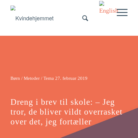
Børn / Metoder / Tema
27. februar 2019
Dreng i brev til skole: – Jeg
tror, de bliver vildt overrasket
over det, jeg fortæller