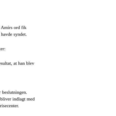
 Amirs ord fik
r havde syndet.
er:
ultat, at han blev
r beslutningen.
liver indlagt med
risecenter.