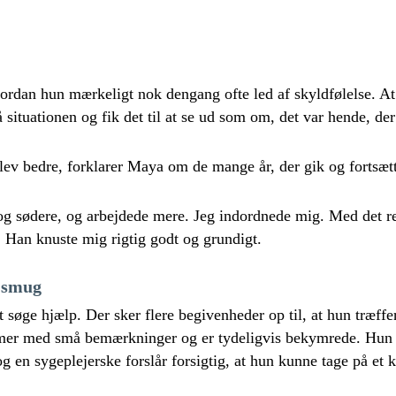
ordan hun mærkeligt nok dengang ofte led af skyldfølelse. At
 situationen og fik det til at se ud som om, det var hende, de
lev bedre, forklarer Maya om de mange år, der gik og fortsætt
og sødere, og arbejdede mere. Jeg indordnede mig. Med det res
 Han knuste mig rigtig godt og grundigt.
i smug
søge hjælp. Der sker flere begivenheder op til, at hun træffe
r med små bemærkninger og er tydeligvis bekymrede. Hun b
og en sygeplejerske forslår forsigtig, at hun kunne tage på et k