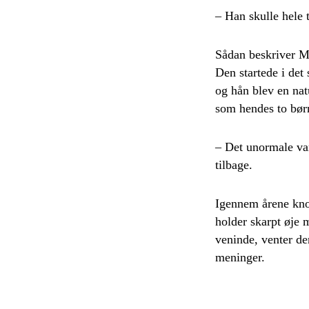
– Han skulle hele 
Sådan beskriver Ma
Den startede i det
og hån blev en nat
som hendes to bør
– Det unormale var
tilbage.
Igennem årene knok
holder skarpt øje 
veninde, venter de
meninger.