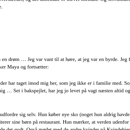
e.
 en drøm … Jeg var vant til at høre, at jeg var en byrde. Jeg fø
sker Maya og fortsætter:
 der har taget imod mig her, som jeg ikke er i familie med. S
ig … Set i bakspejlet, har jeg jo levet på vagt næsten altid o
dfordre sig selv. Hun køber nye sko (noget hun aldrig havde få
terer sine børn på restaurant. Hun mærker, at verden udenfor 
ende det godt. Også mødet med de andre kvinder på Kvindehjem