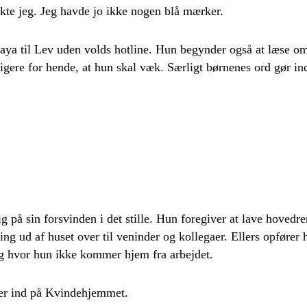
kte jeg. Jeg havde jo ikke nogen blå mærker.
aya til Lev uden volds hotline. Hun begynder også at læse om
ligere for hende, at hun skal væk. Særligt børnenes ord gør in
g på sin forsvinden i det stille. Hun foregiver at lave hovedr
e ting ud af huset over til veninder og kollegaer. Ellers opføre
dag hvor hun ikke kommer hjem fra arbejdet.
ter ind på Kvindehjemmet.