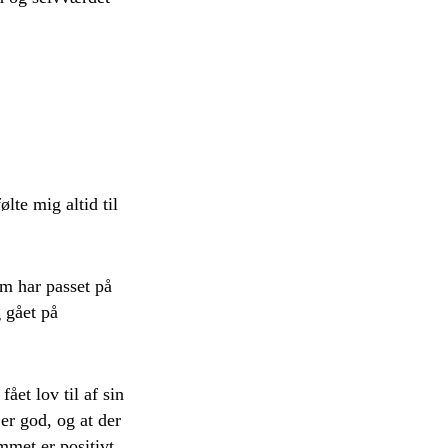
lte mig altid til
om har passet på
g gået på
et lov til af sin
er god, og at der
met er positivt.