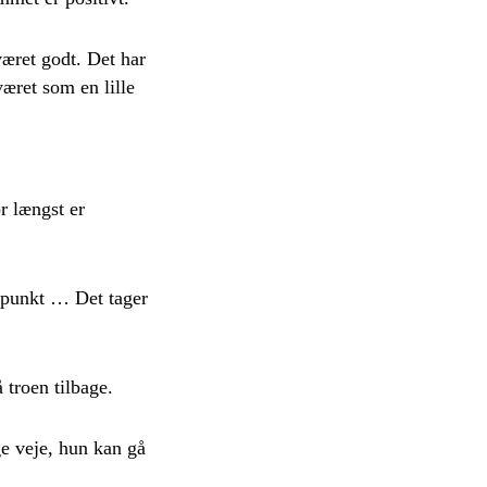
været godt. Det har
æret som en lille
r længst er
dspunkt … Det tager
 troen tilbage.
e veje, hun kan gå