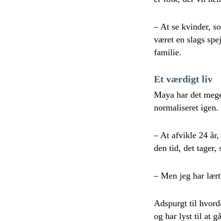
– At se kvinder, s
været en slags spe
familie.
Et værdigt liv
Maya har det meget
normaliseret igen.
– At afvikle 24 år
den tid, det tager, 
– Men jeg har lært
Adspurgt til hvord
og har lyst til at g