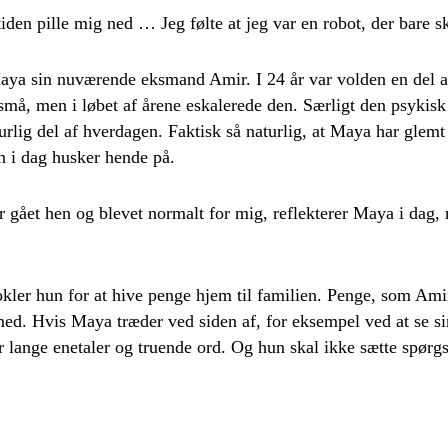
tiden pille mig ned … Jeg følte at jeg var en robot, der bare s
ya sin nuværende eksmand Amir. I 24 år var volden en del af
 små, men i løbet af årene eskalerede den. Særligt den psykis
urlig del af hverdagen. Faktisk så naturlig, at Maya har glemt 
n i dag husker hende på.
 gået hen og blevet normalt for mig, reflekterer Maya i dag, 
ler hun for at hive penge hjem til familien. Penge, som Amir
med. Hvis Maya træder ved siden af, for eksempel ved at se si
r lange enetaler og truende ord. Og hun skal ikke sætte spør