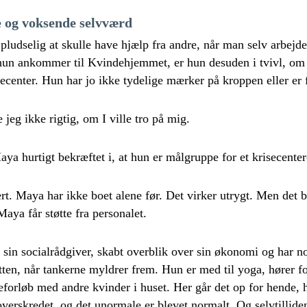
e og voksende selvværd
pludselig at skulle have hjælp fra andre, når man selv arbejd
un ankommer til Kvindehjemmet, er hun desuden i tvivl, om
secenter. Hun har jo ikke tydelige mærker på kroppen eller er f
e jeg ikke rigtig, om I ville tro på mig.
aya hurtigt bekræftet i, at hun er målgruppe for et krisecente
ært. Maya har ikke boet alene før. Det virker utrygt. Men det b
aya får støtte fra personalet.
 sin socialrådgiver, skabt overblik over sin økonomi og har n
ten, når tankerne myldrer frem. Hun er med til yoga, hører 
peforløb med andre kvinder i huset. Her går det op for hende,
overskredet, og det unormale er blevet normalt. Og selvtillid