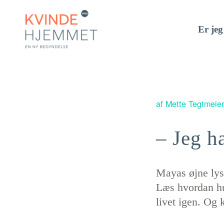
Er jeg
af
Mette Tegtmeie
– Jeg ha
Mayas øjne lyse
Læs hvordan hu
livet igen. Og 