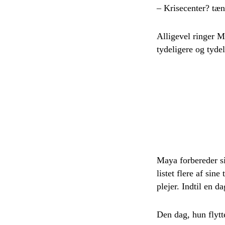
– Krisecenter? tæn
Alligevel ringer M
tydeligere og tyde
Maya forbereder si
listet flere af sin
plejer. Indtil en 
Den dag, hun flyt