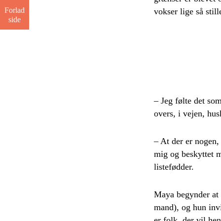
Forlad
vokser lige så still
side
– Jeg følte det som
overs, i vejen, hu
– At der er nogen,
mig og beskyttet m
listefødder.
Maya begynder at u
mand), og hun invi
er folk, der vil h