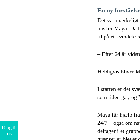
En ny forståels
Det var mærkeligt 
husker Maya. Da h
til på et kvindekri
– Efter 24 år vidst
Heldigvis bliver M
I starten er det sv
som tiden går, og M
Maya får hjælp fra
24/7 – også om nat
Ring til
deltager i et grup
os
grænser er blevet 