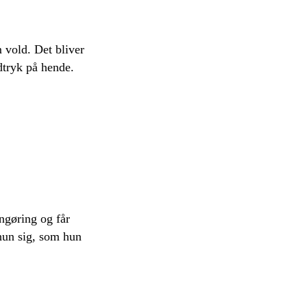
 vold. Det bliver
dtryk på hende.
engøring og får
r hun sig, som hun