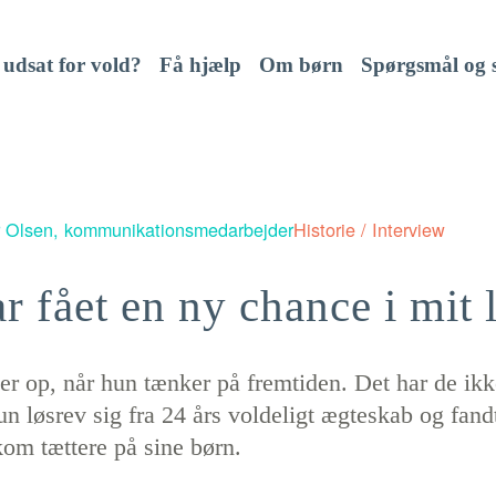
 udsat for vold?
Få hjælp
Om børn
Spørgsmål og 
r Olsen, kommunikationsmedarbejder
Historie / Interview
r fået en ny chance i mit 
r op, når hun tænker på fremtiden. Det har de ikke
n løsrev sig fra 24 års voldeligt ægteskab og fan
kom tættere på sine børn.