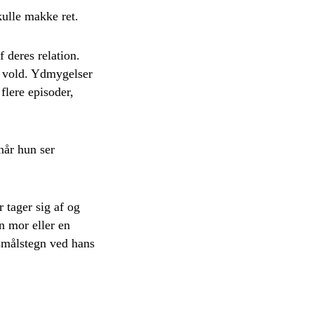
kulle makke ret.
 deres relation.
k vold. Ydmygelser
flere episoder,
når hun ser
 tager sig af og
n mor eller en
gsmålstegn ved hans