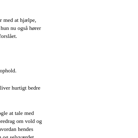
er med at hjælpe,
 hun nu også hører
orslået.
rophold.
liver hurtigt bedre
ogle at tale med
foredrag om vold og
 hvordan hendes
en og selvværdet