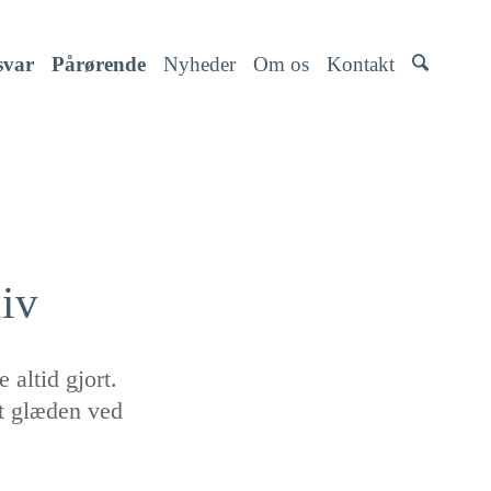
svar
Pårørende
Nyheder
Om os
Kontakt
liv
 altid gjort.
dt glæden ved