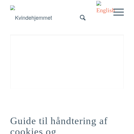
Cookies og sletning af
browserhistorik
Læs om Kvindehjemmets brug af cookies. Du kan også finde en
guide til, hvordan du sletter dine digitale spor, så andre ikke kan se,
hvilke sider du har besøgt.
Guide til håndtering af
cookies og