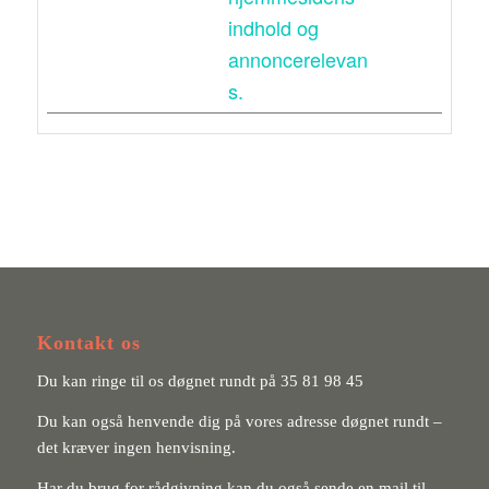
indhold og
annoncerelevan
s.
Kontakt os
Du kan ringe til os døgnet rundt på
35 81 98 45
Du kan også henvende dig på vores adresse døgnet rundt –
det kræver ingen henvisning.
Har du brug for rådgivning kan du også sende en mail til