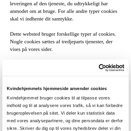
leveringen af den tjeneste, du udtrykkeligt har
anmodet om at bruge. For alle andre typer cookies
skal vi indhente dit samtykke.
Dette websted bruger forskellige typer af cookies.
Nogle cookies sættes af tredjeparts tjenester, der
vises på vores sider.
Du kan til enhver tid ændre eller tilbagetrække dit
samtykke fra Cookiedeklarationen på vores
hjemmeside.
Kvindehjemmets hjemmeside anvender cookies
Få mere at vide om, hvem vi er, hvordan du kan
Kvindehjemmet bruger cookies til at tilpasse vores
kontakte os, og hvordan vi behandler persondata i
indhold og til at analysere vores trafik, så vi kan forbedre
vores
Privatlivspolitik
.
brugeroplevelsen på sitet. Vi deler kun statistisk data
med vores analysepartnere, og dine persondata er derfor
Dit samtykke gælder for følgende domæner:
sikre. Skriver du dig op til vores nyhedsbrev deler vi din
kvindehjemmet.dk