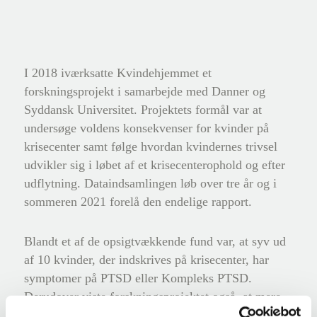
I 2018 iværksatte Kvindehjemmet et
forskningsprojekt i samarbejde med Danner og
Syddansk Universitet. Projektets formål var at
undersøge voldens konsekvenser for kvinder på
krisecenter samt følge hvordan kvindernes trivsel
udvikler sig i løbet af et krisecenterophold og efter
udflytning. Dataindsamlingen løb over tre år og i
sommeren 2021 forelå den endelige rapport.
Blandt et af de opsigtvækkende fund var, at syv ud
af 10 kvinder, der indskrives på krisecenter, har
symptomer på PTSD eller Kompleks PTSD.
Derudover viste forskningsprojektet også, at mere
end hver tredje kvinde, der fraflytter et krisecenter,