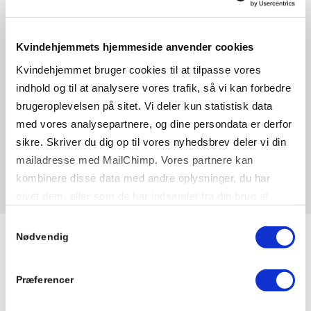
oplever ny vold i løbet af de første tre måneder
efter.
Kvindehjemmets hjemmeside anvender cookies
Kvindehjemmet bruger cookies til at tilpasse vores
indhold og til at analysere vores trafik, så vi kan forbedre
brugeroplevelsen på sitet. Vi deler kun statistisk data
med vores analysepartnere, og dine persondata er derfor
Læs artikel om resultaterne
Læs rapporten her
sikre. Skriver du dig op til vores nyhedsbrev deler vi din
mailadresse med MailChimp. Vores partnere kan
kombinere disse data med andre oplysninger, du har
givet dem, eller som de har indsamlet fra din brug af
deres tjenester.
Samtykkevalg
Nødvendig
Præferencer
Empowerment Star