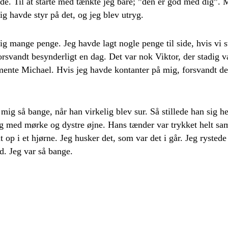
e. Til at starte med tænkte jeg bare; ”den er god med dig”. M
g havde styr på det, og jeg blev utryg.
ig mange penge. Jeg havde lagt nogle penge til side, hvis vi s
orsvandt besynderligt en dag. Det var nok Viktor, der stadig v
ente Michael. Hvis jeg havde kontanter på mig, forsvandt de
mig så bange, når han virkelig blev sur. Så stillede han sig h
g med mørke og dystre øjne. Hans tænder var trykket helt s
 op i et hjørne. Jeg husker det, som var det i går. Jeg rystede 
d. Jeg var så bange.