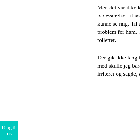
Men det var ikke k
badeværelset til 
kunne se mig. Til a
problem for ham. T
toilettet.
Der gik ikke lang 
med skulle jeg bar
irriteret og sagde,
Ring til
os