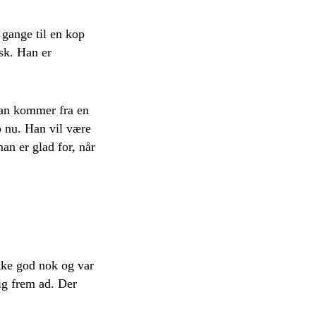
 gange til en kop
isk. Han er
 Han kommer fra en
ro nu. Han vil være
man er glad for, når
kke god nok og var
ig frem ad. Der