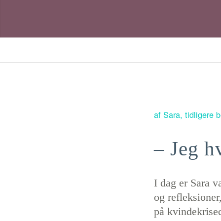
af
Sara, tidligere
– Jeg hv
I dag er Sara 
og refleksioner
på kvindekrisec