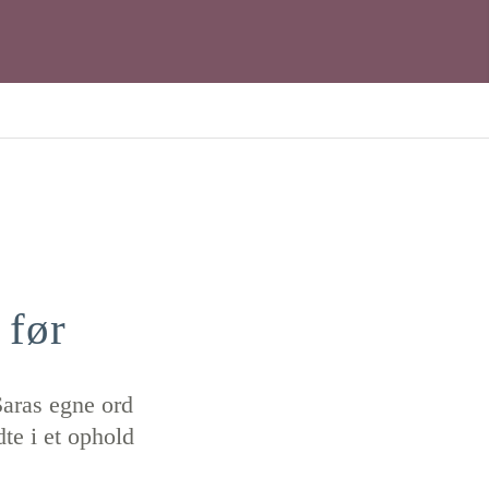
 før
Saras egne ord
dte i et ophold