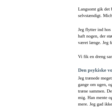
Langsomt gik det b
selvstændigt. Mich
Jeg flytter ind hos
haft nogen, der st
været længe. Jeg fø
Vi fik en dreng sa
Den psykiske vo
Jeg trænede meget,
gange om ugen, og
træne sammen. Det
mig. Han mente ogs
mere. Jeg gad ikke 