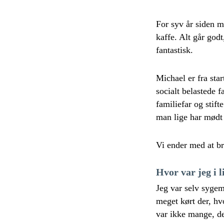
For syv år siden m
kaffe. Alt går godt
fantastisk.
Michael er fra sta
socialt belastede f
familiefar og stift
man lige har mødt
Vi ender med at b
Hvor var jeg i 
Jeg var selv sygem
meget kørt der, hv
var ikke mange, de