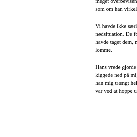
meget overbevisend
som om han virkeli
Vi havde ikke særl
nødsituation. De f
havde taget dem, m
lomme.
Hans vrede gjorde 
kiggede ned på mi
han mig trængt helt
var ved at hoppe u