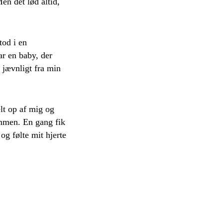
en det lød altid,
tod i en
ar en baby, der
 jævnligt fra min
elt op af mig og
ammen. En gang fik
og følte mit hjerte