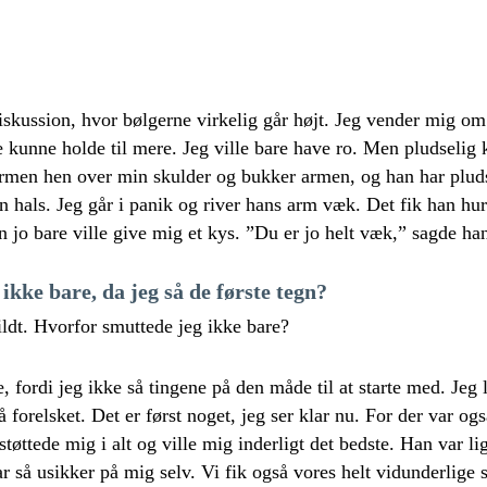
iskussion, hvor bølgerne virkelig går højt. Jeg vender mig om
e kunne holde til mere. Jeg ville bare have ro. Men pludseli
armen hen over min skulder og bukker armen, og han har plud
 hals. Jeg går i panik og river hans arm væk. Det fik han hurti
n jo bare ville give mig et kys. ”Du er jo helt væk,” sagde ha
ikke bare, da jeg så de første tegn?
vildt. Hvorfor smuttede jeg ikke bare?
e, fordi jeg ikke så tingene på den måde til at starte med. Jeg
så forelsket. Det er først noget, jeg ser klar nu. For der var o
tøttede mig i alt og ville mig inderligt det bedste. Han var li
ar så usikker på mig selv. Vi fik også vores helt vidunderlig