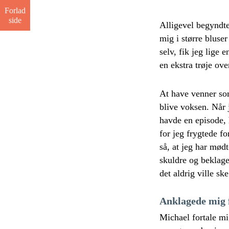
Forlad
side
Alligevel begyndte
mig i større bluser
selv, fik jeg lige
en ekstra trøje ove
At have venner so
blive voksen. Når
havde en episode, 
for jeg frygtede f
så, at jeg har mød
skuldre og beklage
det aldrig ville ske
Anklagede mig f
Michael fortale mig