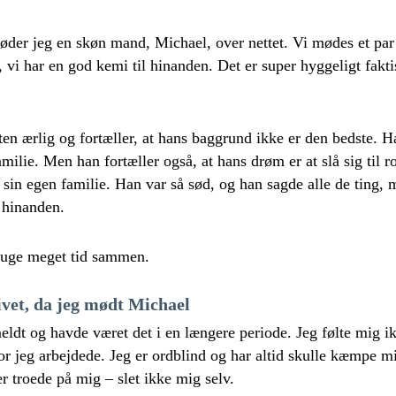
øder jeg en skøn mand, Michael, over nettet. Vi mødes et par
, vi har en god kemi til hinanden. Det er super hyggeligt fakt
rten ærlig og fortæller, at hans baggrund ikke er den bedste.
amilie. Men han fortæller også, at hans drøm er at slå sig til 
e sin egen familie. Han var så sød, og han sagde alle de ting, 
 hinanden.
ruge meget tid sammen.
livet, da jeg mødt Michael
eldt og havde været det i en længere periode. Jeg følte mig i
or jeg arbejdede. Jeg er ordblind og har altid skulle kæmpe m
r troede på mig – slet ikke mig selv.