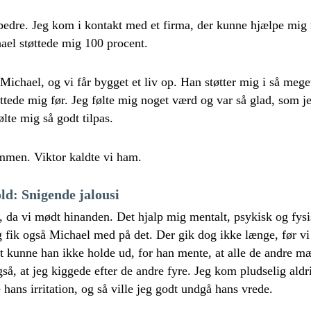
edre. Jeg kom i kontakt med et firma, der kunne hjælpe mig 
ael støttede mig 100 procent.
 Michael, og vi får bygget et liv op. Han støtter mig i så mege
øttede mig før. Jeg følte mig noget værd og var så glad, som j
lte mig så godt tilpas.
mmen. Viktor kaldte vi ham.
ld: Snigende jalousi
 da vi mødt hinanden. Det hjalp mig mentalt, psykisk og fysi
 fik også Michael med på det. Der gik dog ikke længe, før vi
 kunne han ikke holde ud, for han mente, at alle de andre m
å, at jeg kiggede efter de andre fyre. Jeg kom pludselig aldri
hans irritation, og så ville jeg godt undgå hans vrede.