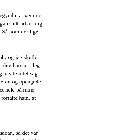
 begyndte at gemme
gøre lidt ud af mig
” Så kom der lige
t, og jeg skulle
blev han sur. Jeg
g havde intet sagt,
elefon og opdagede
det hele på mine
fortalte ham, at
 sådan, så det var