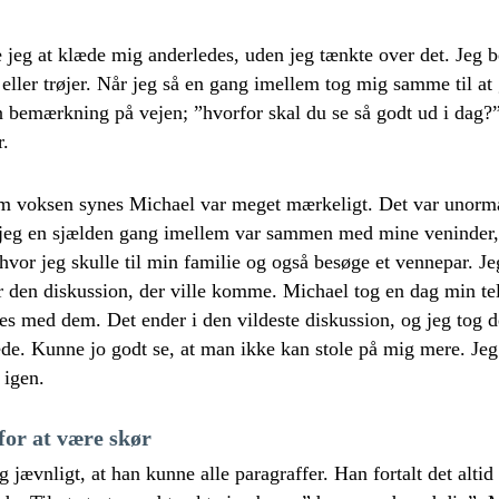
 jeg at klæde mig anderledes, uden jeg tænkte over det. Jeg
 eller trøjer. Når jeg så en gang imellem tog mig samme til at 
 en bemærkning på vejen; ”hvorfor skal du se så godt ud i dag?
r.
m voksen synes Michael var meget mærkeligt. Det var unormal
 jeg en sjælden gang imellem var sammen med mine veninder, 
hvor jeg skulle til min familie og også besøge et vennepar. Je
or den diskussion, der ville komme. Michael tog en dag min t
tes med dem. Det ender i den vildeste diskussion, og jeg tog 
de. Kunne jo godt se, at man ikke kan stole på mig mere. Jeg 
 igen.
or at være skør
 jævnligt, at han kunne alle paragraffer. Han fortalt det altid