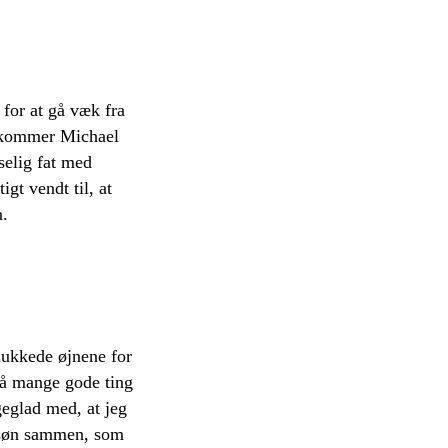
 for at gå væk fra
g kommer Michael
selig fat med
gt vendt til, at
n.
 lukkede øjnene for
gså mange gode ting
geglad med, at jeg
e søn sammen, som