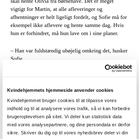
skal hente Olivia fra børnehave. Det er meget
vigtigt for Martin, at alle afleveringer og
afhentninger er helt ligeligt fordelt, og Sofie må for
eksempel ikke aflevere og hente samme dag. Hvis
hun er forhindret, må hun lave om i sine planer.
– Han var fuldstændig ubøjelig omkring det, husker
Sofie.
Sofie er forvirret. På den ene side synes hun, at det
et fint, at Martin gerne vil styrke forholdet til sin
Kvindehjemmets hjemmeside anvender cookies
datter og have mere struktur i hverdagen. Han
begynder også at lave flere sjove ting med Olivia,
Kvindehjemmet bruger cookies til at tilpasse vores
og tager hende med ud på ture. Samtidig føler hun
indhold og til at analysere vores trafik, så vi kan forbedre
sig fanget i en rigid hverdag fuld af kontrol og
brugeroplevelsen på sitet. Vi deler kun statistisk data
overvågning.
med vores analysepartnere, og dine persondata er derfor
sikre. Skriver du dig op til vores nyhedsbrev deler vi din