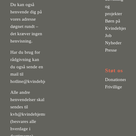
Du kan også
og
henvende dig på
projekter
vores adresse
Børn på
døgnet rundt –
Kvindehjemmet
det kræver ingen
Job
henvisning.
Nyheder
Presse
Har du brug for
rådgivning kan
du også sende en
Støt os
mail til
Donationer
hotline@kvindehjemmet.dk
.
Frivillige
Alle andre
henvendelser skal
sendes til
kvh@kvindehjemmet.dk
(besvares alle
hverdage i