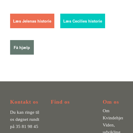
Læs Jelenas historie
Læs Cecilies historie
Få hjælp
Kontakt os
Find os
Om os
Om
Du kan ringe til
Kvindehjemmet
os døgnet rundt
Viden,
på
35 81 98 45
udvikling