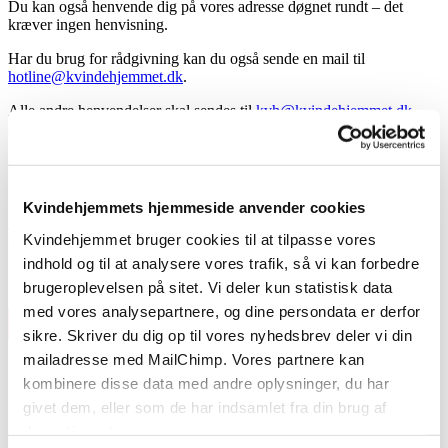
Du kan også henvende dig på vores adresse døgnet rundt – det
kræver ingen henvisning.
Har du brug for rådgivning kan du også sende en mail til
hotline@kvindehjemmet.dk
.
Alle andre henvendelser skal sendes til
kvh@kvindehjemmet.dk
(besvares alle hverdage i dagtimerne).
Her er vi
Kvindehjemmet
Kvindehjemmets hjemmeside anvender cookies
Jagtvej 153B
Kvindehjemmet bruger cookies til at tilpasse vores
2200 København N
indhold og til at analysere vores trafik, så vi kan forbedre
Find os
brugeroplevelsen på sitet. Vi deler kun statistisk data
med vores analysepartnere, og dine persondata er derfor
Slet dine spor
sikre. Skriver du dig op til vores nyhedsbrev deler vi din
mailadresse med MailChimp. Vores partnere kan
kombinere disse data med andre oplysninger, du har
givet dem, eller som de har indsamlet fra din brug af
deres tjenester.