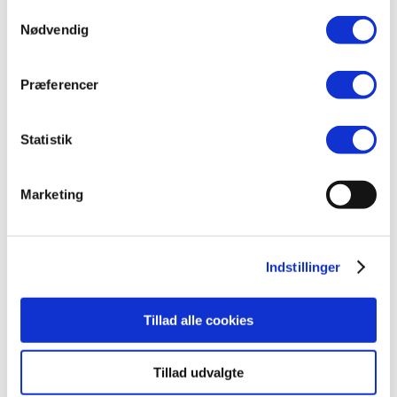
Samtykkevalg
Nødvendig
Præferencer
Statistik
Marketing
Om os
Om Kvindehjemmet
Viden, udvikling og projekter
Børn på Kvindehjemmet
Indstillinger
Job
Nyheder
Presse
Tillad alle cookies
Støt os
Tillad udvalgte
Donationer