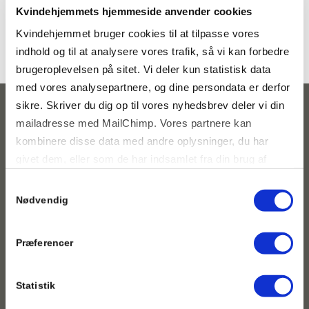
der skal undersøge voldens konsekvenser for
Kvindehjemmets hjemmeside anvender cookies
kvinder på krisecenter.
Kvindehjemmet bruger cookies til at tilpasse vores
indhold og til at analysere vores trafik, så vi kan forbedre
brugeroplevelsen på sitet. Vi deler kun statistisk data
med vores analysepartnere, og dine persondata er derfor
sikre. Skriver du dig op til vores nyhedsbrev deler vi din
mailadresse med MailChimp. Vores partnere kan
Kontakt os
kombinere disse data med andre oplysninger, du har
Du kan ringe til os døgnet rundt på
35 81 98 45
givet dem, eller som de har indsamlet fra din brug af
deres tjenester.
Du kan også henvende dig på vores adresse døgnet rundt –
Samtykkevalg
det kræver ingen henvisning.
Nødvendig
Har du brug for rådgivning kan du også sende en mail til
hotline@kvindehjemmet.dk
.
Præferencer
Alle andre henvendelser skal sendes til
kvh@kvindehjemmet.dk
Statistik
(besvares alle hverdage i dagtimerne).