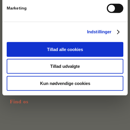
Marketing
Her er vi
Kvindehjemmet
Jagtvej 153B
Indstillinger
2200 København N
Tillad alle cookies
Slet dine spor
Tillad udvalgte
Kun nødvendige cookies
Find os