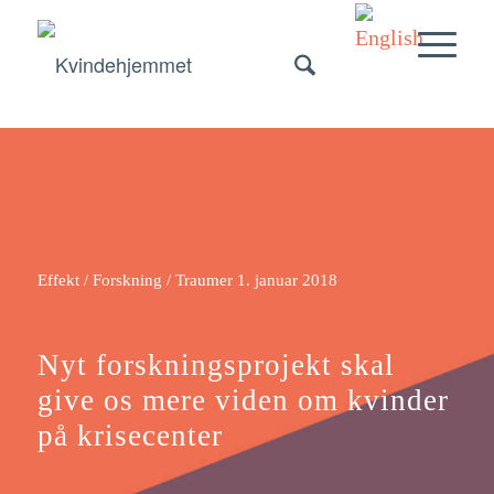
Effekt / Forskning / Traumer
1. januar 2018
Nyt forskningsprojekt skal
give os mere viden om kvinder
på krisecenter