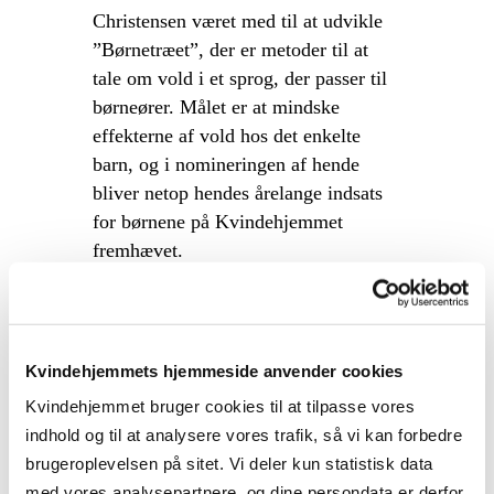
Christensen været med til at udvikle
”Børnetræet”, der er metoder til at
tale om vold i et sprog, der passer til
børneører. Målet er at mindske
effekterne af vold hos det enkelte
barn, og i nomineringen af hende
bliver netop hendes årelange indsats
for børnene på Kvindehjemmet
fremhævet.
Får børns stemmer frem
Børnetræet, der er Kvindehjemmets
Kvindehjemmets hjemmeside anvender cookies
tilbud til børn og mødre, har foruden
Marie Møller Christensen yderligere
Kvindehjemmet bruger cookies til at tilpasse vores
to pædagoger ansat, og i samtalerne
indhold og til at analysere vores trafik, så vi kan forbedre
med børnene lægger de vægt på at
brugeroplevelsen på sitet. Vi deler kun statistisk data
skabe et trygt rum, hvor børnenes ord
med vores analysepartnere, og dine persondata er derfor