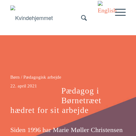
Børn / Pædagogisk arbejde
22. april 2021
Pædagog i
Børnetræet
hædret for sit arbejde
Siden 1996 har Marie Møller Christensen