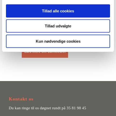
i Landsorganisationen af
Tillad alle cookies
Kvindekrisecentres (LOKK)
børnegruppe samt i Mary Fondens
ekspertpanel på voldsområdet.
Tillad udvalgte
Kun nødvendige cookies
Læs mere om Børnetræet
Kontakt os
Du kan ringe til os døgnet rundt på
35 81 98 45