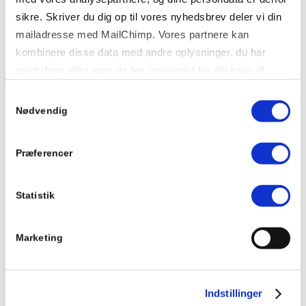
og tanker kan komme frem.
sikre. Skriver du dig op til vores nyhedsbrev deler vi din
mailadresse med MailChimp. Vores partnere kan
I samtalerne med børnene bruger
kombinere disse data med andre oplysninger, du har
Børnetræets pædagoger forskellige
givet dem, eller som de har indsamlet fra din brug af
redskaber som for eksempel et
deres tjenester.
Samtykkevalg
vægtæppe, tegninger og rygsækken
Nødvendig
fra Mary Fonden, som alle børn, der
flytter ind på et krisecenter får. I
Præferencer
rygsækken er der toiletsager, tøj,
legetøj, en bamse og en dagbog til de
lidt større børn. Alt sammen ting, der
Statistik
bruges til at skabe en tillidsfuld
relation til barnet og til at snakke om,
Marketing
hvorfor barnet nu bor på krisecenter.
Udover sit arbejde på Kvindehjemmet
Indstillinger
sidder Marie Møller Christensen med