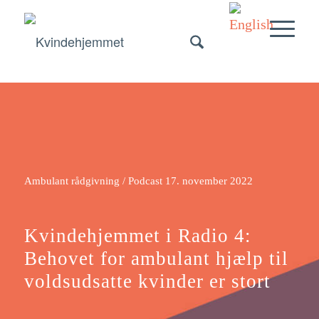
Ambulant rådgivning / Podcast
17. november 2022
Kvindehjemmet i Radio 4:
Behovet for ambulant hjælp til
voldsudsatte kvinder er stort