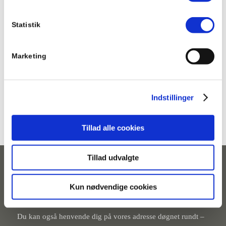
podcast
Podcast
Statistik
19. oktober 2018
Ny podcast-serie fra Selveje Danmark giver ordet
Marketing
til mennesker, vi ofte kun hører om. Tredje afsnit
handler om at bo på krisecenter. Tag
hovedtelefonerne i ørene og kom med en tur rundt
Indstillinger
på Kvindehjemmet og mød en tidligere beboer.
Tillad alle cookies
Tillad udvalgte
Kontakt os
Kun nødvendige cookies
Du kan ringe til os døgnet rundt på
35 81 98 45
Du kan også henvende dig på vores adresse døgnet rundt –