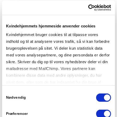
Det er blevet til en times radio om husets historie,
hverdagens gang, og om kvindekrisecentrenes rolle
i samfundet.
Kvindehjemmets hjemmeside anvender cookies
Kvindehjemmet bruger cookies til at tilpasse vores
indhold og til at analysere vores trafik, så vi kan forbedre
brugeroplevelsen på sitet. Vi deler kun statistisk data
med vores analysepartnere, og dine persondata er derfor
sikre. Skriver du dig op til vores nyhedsbrev deler vi din
mailadresse med MailChimp. Vores partnere kan
kombinere disse data med andre oplysninger, du har
givet dem, eller som de har indsamlet fra din brug af
deres tjenester.
Samtykkevalg
Nødvendig
Lyt dig vej ind på Kvindehjemmet i ny
Præferencer