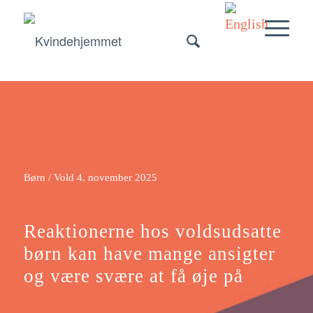
Børn / Vold
4. november 2025
Reaktionerne hos voldsudsatte
børn kan have mange ansigter
og være svære at få øje på