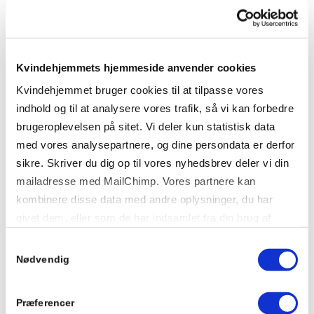
Med løftet om at lave en forpligtende
handlingsplan, der skal forebygge og bekæmpe vold
mod kvinder og kvindedrab, besøgte
Kvindehjemmets hjemmeside anvender cookies
ligestillingsministeren tirsdag Kvindehjemmet for at
blive inspireret. Med sig fra besøget tog ministeren
Kvindehjemmet bruger cookies til at tilpasse vores
indhold og til at analysere vores trafik, så vi kan forbedre
et klart budskab om at huske at indtænke børnenes
brugeroplevelsen på sitet. Vi deler kun statistisk data
perspektiv og rettigheder.
med vores analysepartnere, og dine persondata er derfor
sikre. Skriver du dig op til vores nyhedsbrev deler vi din
mailadresse med MailChimp. Vores partnere kan
kombinere disse data med andre oplysninger, du har
givet dem, eller som de har indsamlet fra din brug af
deres tjenester.
Samtykkevalg
Nødvendig
Præferencer