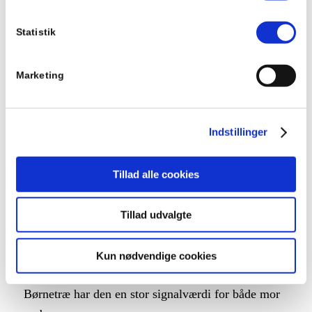
Statistik
Marketing
Med en rygsæk som redskab til at tale med
Indstillinger
børn om vold
Børn / Rygsæk
Tillad alle cookies
4. februar 2022
På Kvindehjemmet får alle børn, der flytter ind med
Tillad udvalgte
deres mor, en rygsæk fuld af legetøj og praktiske
fornødenheder. Rygsækken er fra kronprinsesse
Kun nødvendige cookies
Mary, og for pædagogerne i Kvindehjemmets
Børnetræ har den en stor signalværdi for både mor