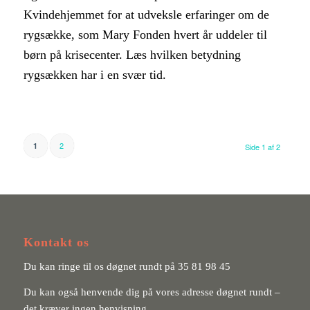
Kvindehjemmet for at udveksle erfaringer om de
rygsække, som Mary Fonden hvert år uddeler til
børn på krisecenter. Læs hvilken betydning
rygsækken har i en svær tid.
2
1
Side 1 af 2
Kontakt os
Du kan ringe til os døgnet rundt på
35 81 98 45
Du kan også henvende dig på vores adresse døgnet rundt –
det kræver ingen henvisning.